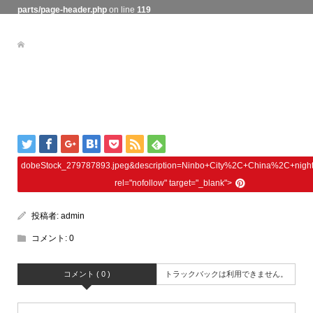
parts/page-header.php
on line
119
dobeStock_279787893.jpeg&description=Ninbo+City%2C+China%2C+night
rel="nofollow" target="_blank">
投稿者:
admin
コメント:
0
コメント ( 0 )
トラックバックは利用できません。