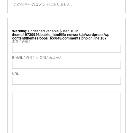
この記事へのコメントはありません。
Warning
: Undefined variable $user_ID in
/home/r9730946/public_html/life-network.jp/wordpress/wp-
content/themes/oops_tcd048/comments.php
on line
107
名前 ( 必須 )
E-MAIL ( 必須 ) ※ 公開されません
URL