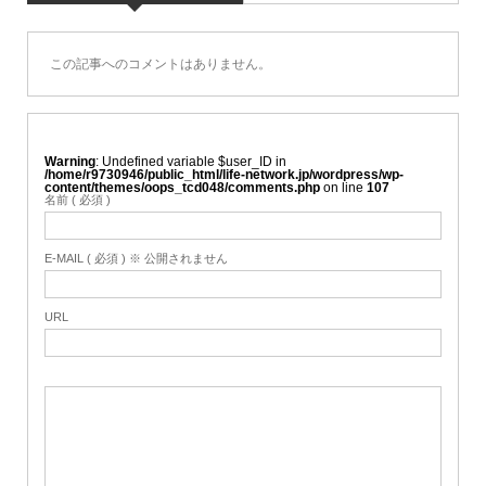
この記事へのコメントはありません。
Warning
: Undefined variable $user_ID in
/home/r9730946/public_html/life-network.jp/wordpress/wp-
content/themes/oops_tcd048/comments.php
on line
107
名前 ( 必須 )
E-MAIL ( 必須 ) ※ 公開されません
URL