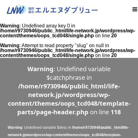
Warning
: Undefined array key 0 in
/home/r9730946/public_html/life-network.jp/wordpress/wp-
content/themes/oops_tcd048/single.php
on line
20
Warning
: Attempt to read property "slug" on null in
/home/r9730946/public_html/life-network.jp/wordpress/wp-
content/themes/oops_tcd048/single.php
on line
20
Warning
: Undefined variable
$catchphrase in
/home/r9730946/public_html/life-
network.jp/wordpress/wp-
content/themes/oops_tcd048/template-
parts/page-header.php
on line
118
Warning
: Undefined variable $desc in
/home/r9730946/public_html/life-
network.jp/wordpress/wp-content/themes/oops_tcd048/template-