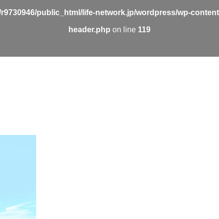
r9730946/public_html/life-network.jp/wordpress/wp-conten
header.php
on line
119