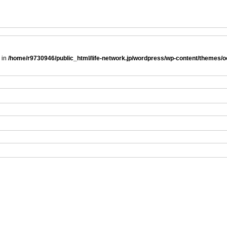
 in
/home/r9730946/public_html/life-network.jp/wordpress/wp-content/themes