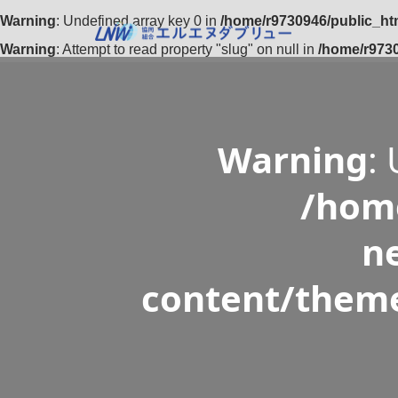
Warning
: Undefined array key 0 in
/home/r9730946/public_htm
Warning
: Attempt to read property "slug" on null in
/home/r9730
Warning
:
/home
n
content/theme