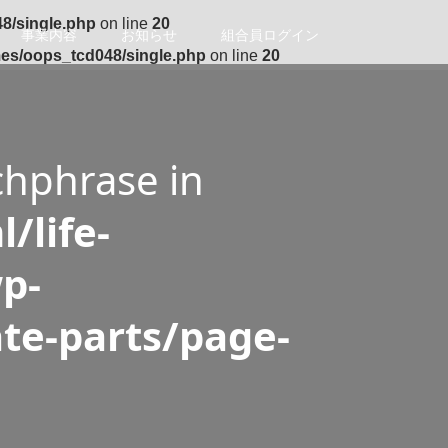
8/single.php
on line
20
事業内容
お知らせ
組合員ログイン
mes/oops_tcd048/single.php
on line
20
chphrase in
/life-
p-
te-parts/page-