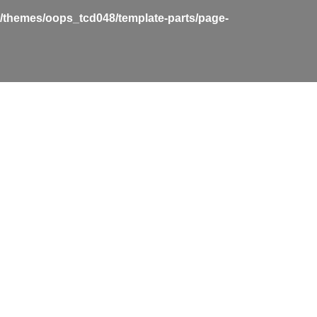
t/themes/oops_tcd048/template-parts/page-