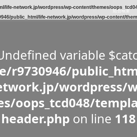
l/life-network.jp/wordpress/wp-content/themes/oops_tcd04
組合概要
946/public_html/life-network.jp/wordpress/wp-content/the
 Undefined variable $cat
/r9730946/public_html
etwork.jp/wordpress/w
s/oops_tcd048/templa
header.php
on line
118