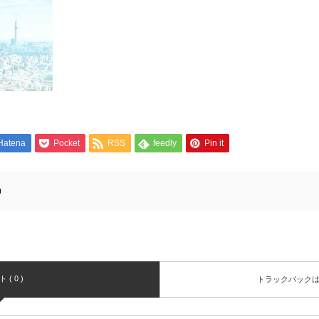
Hatena
Pocket
RSS
feedly
Pin it
0
( 0 )
トラックバック