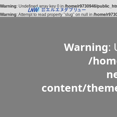
Warning
: Undefined array key 0 in
/home/r9730946/public_htm
Warning
: Attempt to read property "slug" on null in
/home/r9730
Warning
:
/home
n
content/theme