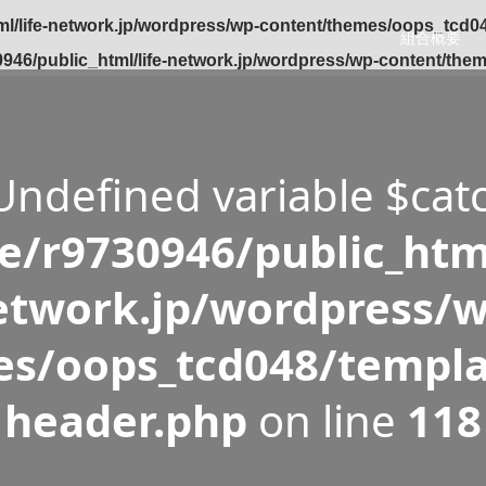
l/life-network.jp/wordpress/wp-content/themes/oops_tcd04
組合概要
946/public_html/life-network.jp/wordpress/wp-content/the
 Undefined variable $cat
/r9730946/public_html
etwork.jp/wordpress/w
s/oops_tcd048/templa
header.php
on line
118