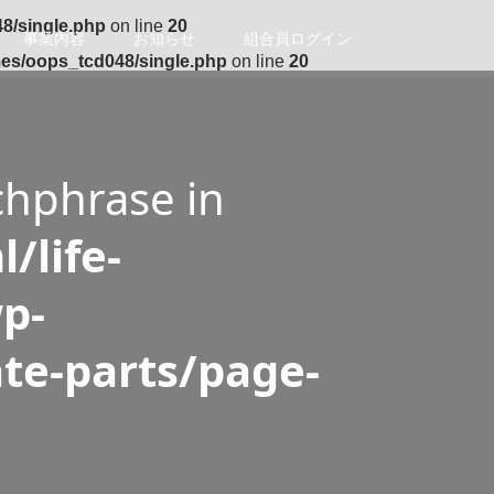
8/single.php
on line
20
事業内容
お知らせ
組合員ログイン
mes/oops_tcd048/single.php
on line
20
chphrase in
/life-
p-
te-parts/page-