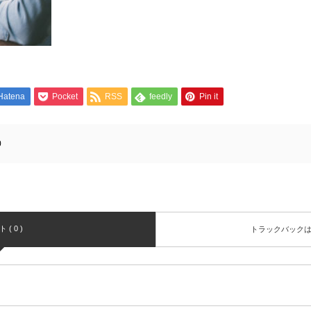
Hatena
Pocket
RSS
feedly
Pin it
0
( 0 )
トラックバック