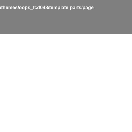
t/themes/oops_tcd048/template-parts/page-