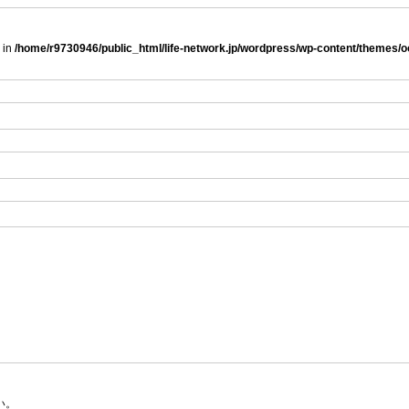
 in
/home/r9730946/public_html/life-network.jp/wordpress/wp-content/themes
い。