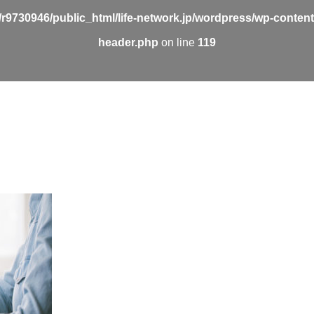
r9730946/public_html/life-network.jp/wordpress/wp-conten
header.php
on line
119