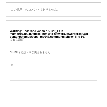
この記事へのコメントはありません。
Warning
: Undefined variable $user_ID in
/home/r9730946/public_html/life-network.jp/wordpress/wp-
content/themes/oops_tcd048/comments.php
on line
107
名前 ( 必須 )
E-MAIL ( 必須 ) ※ 公開されません
URL