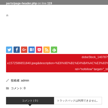
parts/page-header.php
on line
119
dobeStock_140787
e1572586651840.jpeg&description=%E6%9D%B1%E4%BA%AC%E3
rel="nofollow" target="_
投稿者:
admin
コメント:
0
コメント ( 0 )
トラックバックは利用できません。