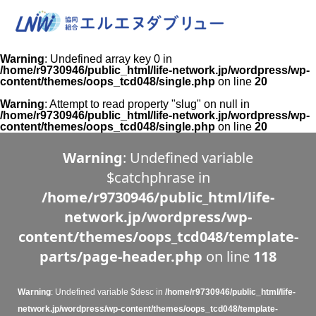
Warning
: Undefined array key 0 in
/home/r9730946/public_html/life-network.jp/wordpress/wp-
content/themes/oops_tcd048/single.php
on line
20
Warning
: Attempt to read property "slug" on null in
/home/r9730946/public_html/life-network.jp/wordpress/wp-
content/themes/oops_tcd048/single.php
on line
20
Warning
: Undefined variable
$catchphrase in
/home/r9730946/public_html/life-
network.jp/wordpress/wp-
content/themes/oops_tcd048/template-
parts/page-header.php
on line
118
Warning
: Undefined variable $desc in
/home/r9730946/public_html/life-
network.jp/wordpress/wp-content/themes/oops_tcd048/template-